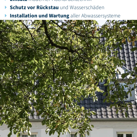
Schutz vor Rückstau
und Wasserschäden
Installation und Wartung
aller Abwassersysteme
Transparente Zustandsanalyse
durch TV Inspektion
Wir reagieren schnell professionell und lösungsorientiert.
KONTAKT
NOTDIENST
MONTAG
DIENSTAG
08:00 - 16:30
08:00 - 16:30
MITTWOCH
DONNERSTAG
FREITAG