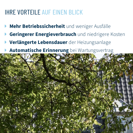
IHRE VORTEILE
AUF EINEN BLICK
Mehr Betriebssicherheit
und weniger Ausfälle
Geringerer Energieverbrauch
und niedrigere Kosten
Verlängerte Lebensdauer
der Heizungsanlage
Automatische Erinnerung
bei Wartungsvertrag
Fachgerechter Service
durch erfahrene Techniker
Für eine sichere und effiziente Heiztechnik in Köln und
Umgebung sind wir Ihr zuverlässiger Ansprechpartner.
KONTAKT
NOTDIENST